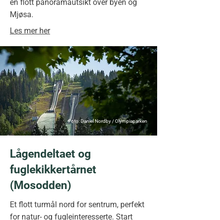
en flott panoramautsikt over byen og
Mjøsa.
Les mer her
Foto: Daniel Nordby / Olympiaparken
Lågendeltaet og
fuglekikkertårnet
(Mosodden)
Et flott turmål nord for sentrum, perfekt
for natur- og fugleinteresserte. Start