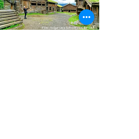
Foto: Holger Uwe Schmitt / CC BY-SA
Badstu og bading
Badedammen for
isbadere
Et populært område ved Mesnaelva i
kort gangavstand fra hotellet. Her kan
du sette deg ned og nyte omgivelsene,
eller ta et forfriskende bad for de som
er litt ekstra tøffe – temperaturene kan
være kjølige utover høsten.