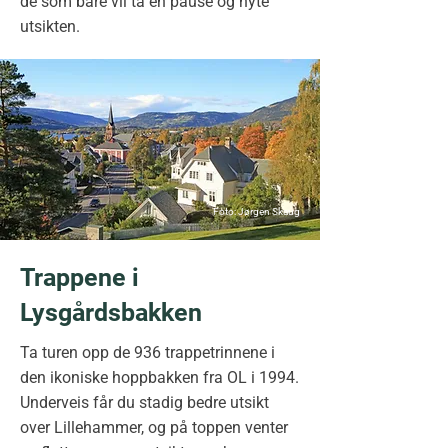
de som bare vil ta en pause og nyte
utsikten.
Foto: Jørgen Skaug
Trappene i
Lysgårdsbakken
Ta turen opp de 936 trappetrinnene i
den ikoniske hoppbakken fra OL i 1994.
Underveis får du stadig bedre utsikt
over Lillehammer, og på toppen venter