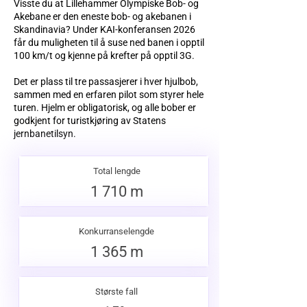
Visste du at Lillehammer Olympiske Bob- og
Akebane er den eneste bob- og akebanen i
Skandinavia? Under KAI-konferansen 2026
får du muligheten til å suse ned banen i opptil
100 km/t og kjenne på krefter på opptil 3G.
Det er plass til tre passasjerer i hver hjulbob,
sammen med en erfaren pilot som styrer hele
turen. Hjelm er obligatorisk, og alle bober er
godkjent for turistkjøring av Statens
jernbanetilsyn.
Total lengde
1 710 m
Konkurranselengde
1 365 m
Største fall