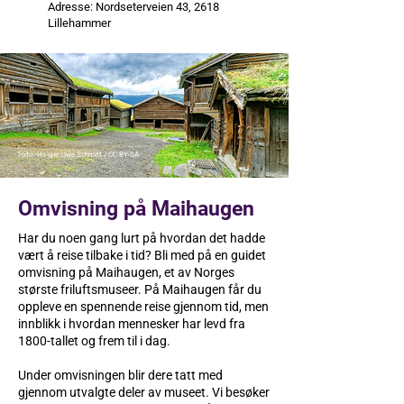
Adresse: Nordseterveien 43, 2618
Lillehammer
Foto: Holger Uwe Schmitt / CC BY-SA
Omvisning på Maihaugen
Har du noen gang lurt på hvordan det hadde
vært å reise tilbake i tid? Bli med på en guidet
omvisning på Maihaugen, et av Norges
største friluftsmuseer. På Maihaugen får du
oppleve en spennende reise gjennom tid, men
innblikk i hvordan mennesker har levd fra
1800-tallet og frem til i dag.
Under omvisningen blir dere tatt med
gjennom utvalgte deler av museet. Vi besøker